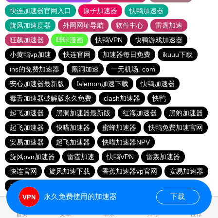
快连加速器官网入口
原子加速器
快鸭加速器
旋风加速度器
外网网址导航
软件中心
雷霆加速
狂飙加速器
哔咔漫画
快鸭VPN
快鸭游戏加速器
小黄鸭vp加速
快连官网
加速器每日免费
ikuuu下载
ins的免费加速器
黑洞加速
一元机场. com
安心加速器最新版
falemon加速下载
快鸭加速器
毒舌加速器破解版永久免费
clash加速器
快鸭
起飞加速器
黑洞加速器最新版
红海加速器
黑豹加速器
起飞加速器
快喵加速器
蜜蜂加速器
快鸭免费加速官网
安易加速器
起飞加速器
快喵加速器NPV
旋风pvn加速器
雷霆加速
快鸭VPN
雷轰加速器
快连官网
旋风加速下载
香蕉加速器vp官网
安易加速器
快鸭游戏加速器
免费的加速器推荐
永久免费使用的加速器
下载
0.017028s
首页
安卓
苹果
排行
推荐