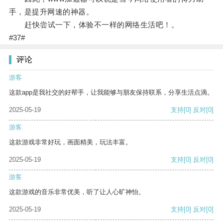
手，是提升网速的神器。
赶快尝试一下，体验不一样的网络生活吧！。
#37#
评论
游客
这款app是我社交的好帮手，让我能够与朋友保持联系，分享生活点滴。
2025-05-19
支持
[0]
反对
[0]
游客
这款游戏非常好玩，画面精美，玩法丰富。
2025-05-19
支持
[0]
反对
[0]
游客
这款游戏的音乐非常优美，听了让人心旷神怡。
2025-05-19
支持
[0]
反对
[0]