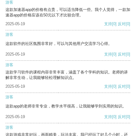
游客
这款加速器app的价格有点贵，可以适当降低一些。我个人觉得，一款加
速器app的价格应该在50元以下才比较合理。
2025-05-19
支持
[0]
反对
[0]
游客
这款软件的社区氛围非常好，可以与其他用户交流学习心得。
2025-05-19
支持
[0]
反对
[0]
游客
这款学习软件的课程内容非常丰富，涵盖了各个学科的知识。老师的讲
解非常生动，让我能够轻松理解知识点。
2025-05-19
支持
[0]
反对
[0]
游客
这款app的老师非常专业，教学水平很高，让我能够学到实用的知识。
2025-05-19
支持
[0]
反对
[0]
游客
这款游戏非常好玩，画面精美，玩法丰富。我已经玩了好几个小时，还