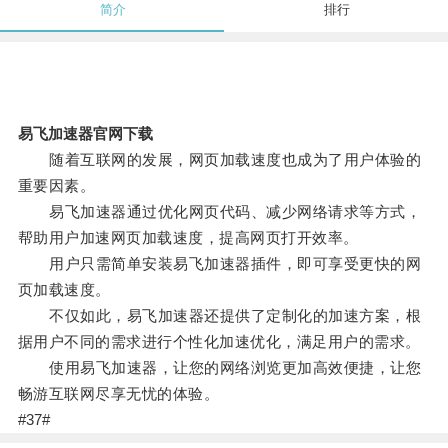
简介
排行
易飞加速器官网下载
随着互联网的发展，网页加载速度也成为了用户体验的
重要因素。
易飞加速器通过优化网页代码、减少网络请求等方式，
帮助用户加速网页加载速度，提高网页打开效率。
用户只需简单安装易飞加速器插件，即可享受更快的网
页加载速度。
不仅如此，易飞加速器还提供了定制化的加速方案，根
据用户不同的需求进行个性化加速优化，满足用户的需求。
使用易飞加速器，让您的网络浏览更加高效便捷，让您
畅游互联网尽享无忧的体验。
#37#