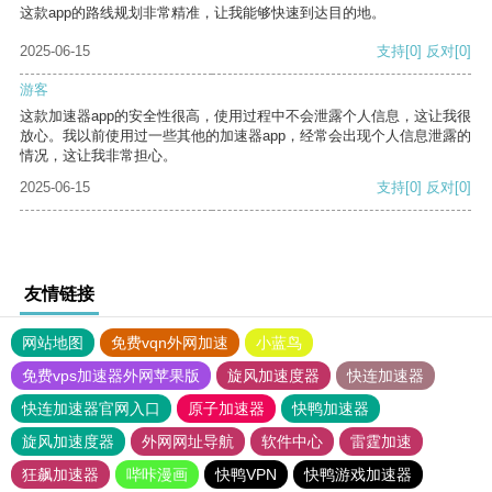
这款app的路线规划非常精准，让我能够快速到达目的地。
2025-06-15
支持
[0]
反对
[0]
游客
这款加速器app的安全性很高，使用过程中不会泄露个人信息，这让我很
放心。我以前使用过一些其他的加速器app，经常会出现个人信息泄露的
情况，这让我非常担心。
2025-06-15
支持
[0]
反对
[0]
友情链接
网站地图
免费vqn外网加速
小蓝鸟
免费vps加速器外网苹果版
旋风加速度器
快连加速器
快连加速器官网入口
原子加速器
快鸭加速器
旋风加速度器
外网网址导航
软件中心
雷霆加速
狂飙加速器
哔咔漫画
快鸭VPN
快鸭游戏加速器