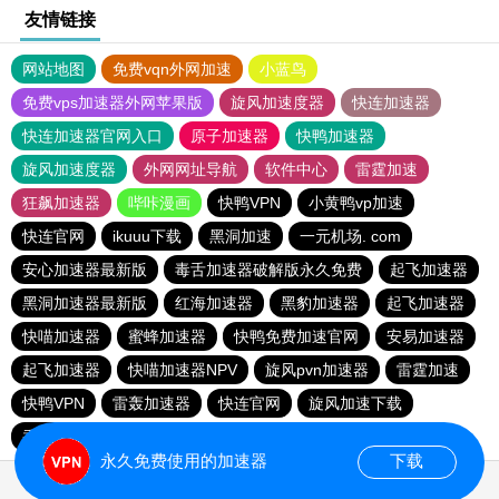
友情链接
网站地图
免费vqn外网加速
小蓝鸟
免费vps加速器外网苹果版
旋风加速度器
快连加速器
快连加速器官网入口
原子加速器
快鸭加速器
旋风加速度器
外网网址导航
软件中心
雷霆加速
狂飙加速器
哔咔漫画
快鸭VPN
小黄鸭vp加速
快连官网
ikuuu下载
黑洞加速
一元机场. com
安心加速器最新版
毒舌加速器破解版永久免费
起飞加速器
黑洞加速器最新版
红海加速器
黑豹加速器
起飞加速器
快喵加速器
蜜蜂加速器
快鸭免费加速官网
安易加速器
起飞加速器
快喵加速器NPV
旋风pvn加速器
雷霆加速
快鸭VPN
雷轰加速器
快连官网
旋风加速下载
香蕉加速器vp官网
安易加速器
免费的加速器推荐
永久免费使用的加速器
下载