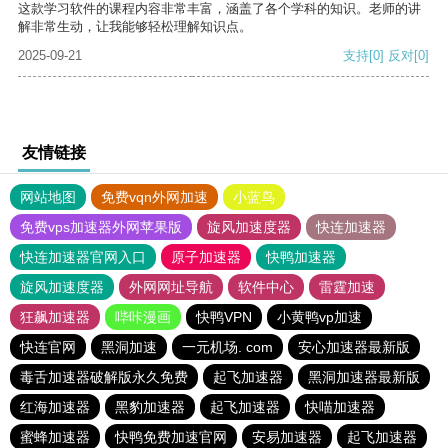
这款学习软件的课程内容非常丰富，涵盖了各个学科的知识。老师的讲
解非常生动，让我能够轻松理解知识点。
2025-09-21
支持
[0]
反对
[0]
友情链接
网站地图
免费vqn外网加速
小蓝鸟
免费vps加速器外网苹果版
旋风加速度器
快连加速器
快连加速器官网入口
原子加速器
快鸭加速器
旋风加速度器
外网网址导航
软件中心
雷霆加速
狂飙加速器
哔咔漫画
快鸭VPN
小黄鸭vp加速
快连官网
黑洞加速
一元机场. com
安心加速器最新版
毒舌加速器破解版永久免费
起飞加速器
黑洞加速器最新版
红海加速器
黑豹加速器
起飞加速器
快喵加速器
蜜蜂加速器
快鸭免费加速官网
安易加速器
起飞加速器