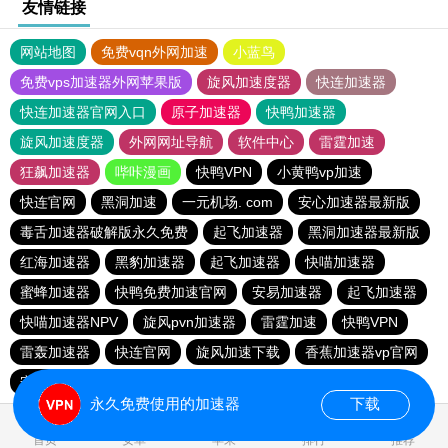
友情链接
网站地图
免费vqn外网加速
小蓝鸟
免费vps加速器外网苹果版
旋风加速度器
快连加速器
快连加速器官网入口
原子加速器
快鸭加速器
旋风加速度器
外网网址导航
软件中心
雷霆加速
狂飙加速器
哔咔漫画
快鸭VPN
小黄鸭vp加速
快连官网
黑洞加速
一元机场. com
安心加速器最新版
毒舌加速器破解版永久免费
起飞加速器
黑洞加速器最新版
红海加速器
黑豹加速器
起飞加速器
快喵加速器
蜜蜂加速器
快鸭免费加速官网
安易加速器
起飞加速器
快喵加速器NPV
旋风pvn加速器
雷霆加速
快鸭VPN
雷轰加速器
快连官网
旋风加速下载
香蕉加速器vp官网
安易加速器
免费的加速器推荐
永久免费使用的加速器
下载
0.032878s
首页
安卓
苹果
排行
推荐