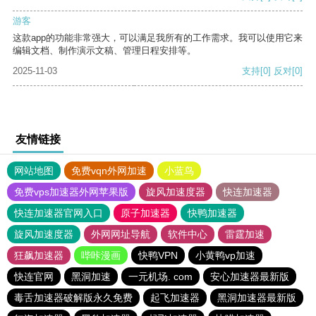
游客
这款app的功能非常强大，可以满足我所有的工作需求。我可以使用它来
编辑文档、制作演示文稿、管理日程安排等。
2025-11-03
支持
[0]
反对
[0]
友情链接
网站地图
免费vqn外网加速
小蓝鸟
免费vps加速器外网苹果版
旋风加速度器
快连加速器
快连加速器官网入口
原子加速器
快鸭加速器
旋风加速度器
外网网址导航
软件中心
雷霆加速
狂飙加速器
哔咔漫画
快鸭VPN
小黄鸭vp加速
快连官网
黑洞加速
一元机场. com
安心加速器最新版
毒舌加速器破解版永久免费
起飞加速器
黑洞加速器最新版